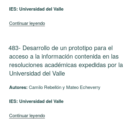
y
Verdes
IES:
Universidad del Valle
nutricional
perteneciente
de
al
“485-
Continuar leyendo
forma
sector
Herramienta
remota,
de
para
en
hotelería
la
PUBLICADO
483- Desarrollo de un prototipo para el
el
y
EL
asignación
acceso a la información contenida en las
cultivo
turismo
de
de
resoluciones académicas expedidas por la
de
salones
café
Universidad del Valle
la
en
(Coffea
ciudad
la
arabica).”
de
Autores:
Camilo Rebellón y Mateo Echeverry
Universidad
Santiago
del
IES: Universidad del Valle
de
Valle,
Cali”
sede
“483-
Continuar leyendo
Tuluá”
Desarrollo
de