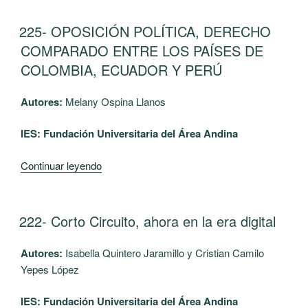
PARA
LA
PUBLICADO
225- OPOSICIÓN POLÍTICA, DERECHO
EL
PROTECCIÓN
COMPARADO ENTRE LOS PAÍSES DE
DE
COLOMBIA, ECUADOR Y PERÚ
LOS
DERECHOS
Autores:
Melany Ospina Llanos
DE
HIJOS
IES: Fundación Universitaria del Área Andina
E
HIJAS
“225-
Continuar leyendo
CON
OPOSICIÓN
MADRES
POLÍTICA,
PRIVADAS
DERECHO
PUBLICADO
222- Corto Circuito, ahora en la era digital
DE
EL
COMPARADO
LA
ENTRE
Autores:
Isabella Quintero Jaramillo y Cristian Camilo
LIBERTAD
LOS
Yepes López
(Colombia
PAÍSES
y
DE
IES: Fundación Universitaria del Área Andina
México)”