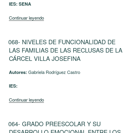
IES: SENA
confinamiento”
“069-
Continuar leyendo
Prevención
de
la
PUBLICADO
068- NIVELES DE FUNCIONALIDAD DE
EL
deserción
LAS FAMILIAS DE LAS RECLUSAS DE LA
de
CÁRCEL VILLA JOSEFINA
aprendices
del
Autores:
Gabriela Rodríguez Castro
Centro
de
IES:
Comercio
y
“068-
Continuar leyendo
Servicios
NIVELES
en
DE
sus
FUNCIONALIDAD
PUBLICADO
064- GRADO PREESCOLAR Y SU
etapas
EL
DE
DESARROLLO EMOCIONAL ENTRE LOS
lectiva