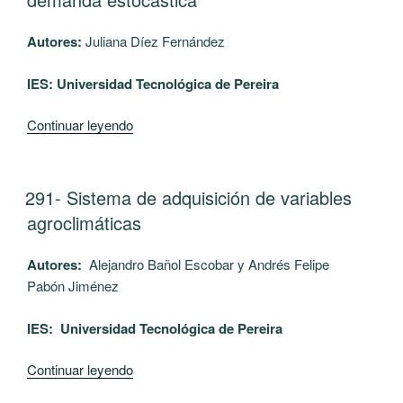
el
apoyo
Autores:
Juliana Díez Fernández
y
análisis
IES: Universidad Tecnológica de Pereira
de
la
“294-
Continuar leyendo
eficiencia
Solución
energética”
al
problema
PUBLICADO
291- Sistema de adquisición de variables
EL
de
agroclimáticas
localización
y
Autores:
Alejandro Bañol Escobar y Andrés Felipe
ruteo
Pabón Jiménez
en
centros
IES: Universidad Tecnológica de Pereira
urbanos
considerando
“291-
Continuar leyendo
demanda
Sistema