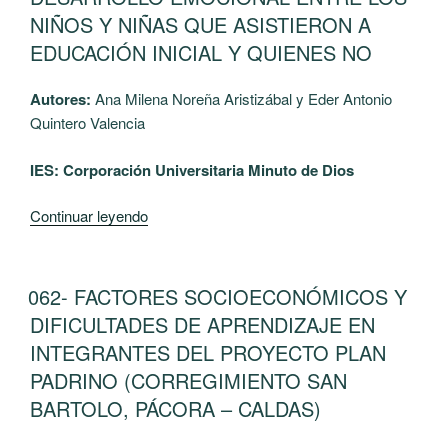
LAS
y
NIÑOS Y NIÑAS QUE ASISTIERON A
FAMILIAS
productiva”
EDUCACIÓN INICIAL Y QUIENES NO
DE
LAS
Autores:
Ana Milena Noreña Aristizábal y Eder Antonio
RECLUSAS
Quintero Valencia
DE
LA
IES: Corporación Universitaria Minuto de Dios
CÁRCEL
VILLA
“064-
Continuar leyendo
JOSEFINA”
GRADO
PREESCOLAR
Y
PUBLICADO
062- FACTORES SOCIOECONÓMICOS Y
EL
SU
DIFICULTADES DE APRENDIZAJE EN
DESARROLLO
INTEGRANTES DEL PROYECTO PLAN
EMOCIONAL
PADRINO (CORREGIMIENTO SAN
ENTRE
BARTOLO, PÁCORA – CALDAS)
LOS
NIÑOS