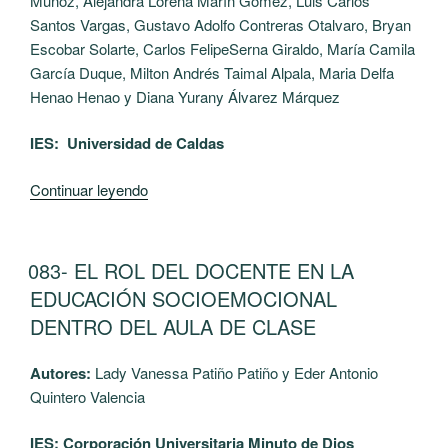
Muñoz, Alejandra Lorena Marín Gómez, Luis Carlos
Santos Vargas, Gustavo Adolfo Contreras Otalvaro, Bryan
Escobar Solarte, Carlos FelipeSerna Giraldo, María Camila
García Duque, Milton Andrés Taimal Alpala, Maria Delfa
Henao Henao y Diana Yurany Álvarez Márquez
IES: Universidad de Caldas
“086-
Continuar leyendo
Pensamiento
de
los
PUBLICADO
083- EL ROL DEL DOCENTE EN LA
EL
doctores
EDUCACIÓN SOCIOEMOCIONAL
en
DENTRO DEL AULA DE CLASE
Educación
del
Autores:
Lady Vanessa Patiño Patiño y Eder Antonio
departamento
Quintero Valencia
de
Estudios
IES: Corporación Universitaria Minuto de Dios