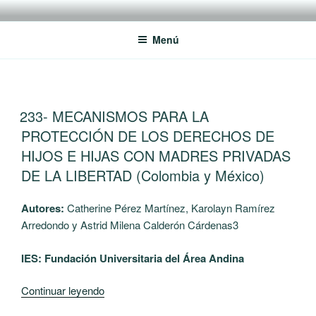
Saltar
RREDSI
Red Regional de Semilleros de Investigación RREDSI
al
Menú
contenido
PUBLICADO
233- MECANISMOS PARA LA
EL
PROTECCIÓN DE LOS DERECHOS DE
HIJOS E HIJAS CON MADRES PRIVADAS
DE LA LIBERTAD (Colombia y México)
Autores:
Catherine Pérez Martínez, Karolayn Ramírez
Arredondo y Astrid Milena Calderón Cárdenas3
IES: Fundación Universitaria del Área Andina
“233-
Continuar leyendo
MECANISMOS