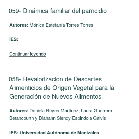
SAN
del
PUBLICADO
059- Dinámica familiar del parricidio
BARTOLO,
EL
espacio
PÁCORA
público
Autores:
Mónica Estefanía Torres Torres
–
y
CALDAS)”
representaciones
IES:
sociales,
una
“059-
Continuar leyendo
mirada
Dinámica
desde
familiar
la
del
PUBLICADO
058- Revalorización de Descartes
psicología
EL
parricidio”
Alimenticios de Origen Vegetal para la
social”
Generación de Nuevos Alimentos
Autores:
Daniela Reyes Martínez, Laura Guerrero
Betancourth y Diahann Slendy Espindola Galvis
IES: Universidad Autónoma de Manizales