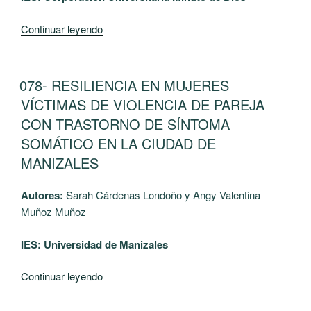
Educativos
de
“083-
Continuar leyendo
la
EL
Universidad
ROL
de
DEL
PUBLICADO
078- RESILIENCIA EN MUJERES
Caldas
EL
DOCENTE
VÍCTIMAS DE VIOLENCIA DE PAREJA
frente
EN
a
CON TRASTORNO DE SÍNTOMA
LA
los
SOMÁTICO EN LA CIUDAD DE
EDUCACIÓN
conceptos
MANIZALES
SOCIOEMOCIONAL
de
DENTRO
pedagogía”
DEL
Autores:
Sarah Cárdenas Londoño y Angy Valentina
AULA
Muñoz Muñoz
DE
IES: Universidad de Manizales
CLASE”
“078-
Continuar leyendo
RESILIENCIA
EN