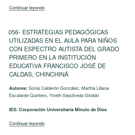
“058-
Continuar leyendo
Revalorización
de
Descartes
PUBLICADO
056- ESTRATEGIAS PEDAGÓGICAS
EL
Alimenticios
UTILIZADAS EN EL AULA PARA NIÑOS
de
CON ESPECTRO AUTISTA DEL GRADO
Origen
PRIMERO EN LA INSTITUCIÓN
Vegetal
EDUCATIVA FRANCISCO JOSÉ DE
para
la
CALDAS, CHINCHINÁ
Generación
de
Autores:
Sonia Calderón González, Martha Liliana
Nuevos
Escalante Quintero, Yineth Sepúlveda Giraldo
Alimentos”
IES: Corporación Universitaria Minuto de Dios
“056-
Continuar leyendo
ESTRATEGIAS