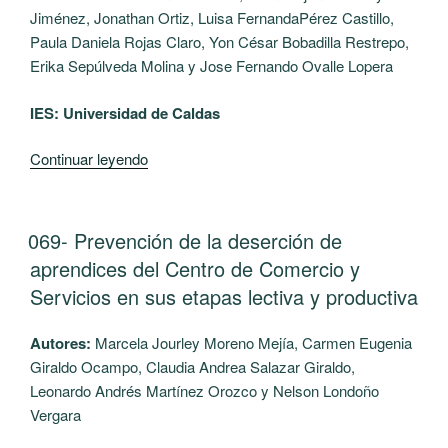
ideación
Jiménez, Jonathan Ortiz, Luisa FernandaPérez Castillo,
suicida
Paula Daniela Rojas Claro, Yon César Bobadilla Restrepo,
y
Erika Sepúlveda Molina y Jose Fernando Ovalle Lopera
adolescentes
que
IES: Universidad de Caldas
no
han
“070-
Continuar leyendo
tenido
El
ideación
nicho
suicida,
de
PUBLICADO
069- Prevención de la deserción de
de
EL
la
aprendices del Centro de Comercio y
la
tortuga.
Universidad
Servicios en sus etapas lectiva y productiva
Narrativas
de
corporales
Manizales”
Autores:
Marcela Jourley Moreno Mejía, Carmen Eugenia
que
Giraldo Ocampo, Claudia Andrea Salazar Giraldo,
emergen
Leonardo Andrés Martínez Orozco y Nelson Londoño
en
Vergara
estado
de