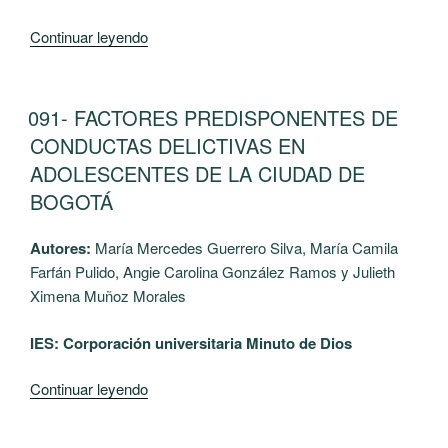
COLOMBIA,
ECUADOR
“222-
Continuar leyendo
Y
Corto
PERÚ”
Circuito,
ahora
PUBLICADO
091- FACTORES PREDISPONENTES DE
EL
en
CONDUCTAS DELICTIVAS EN
la
ADOLESCENTES DE LA CIUDAD DE
era
BOGOTÁ
digital”
Autores:
María Mercedes Guerrero Silva, María Camila
Farfán Pulido, Angie Carolina González Ramos y Julieth
Ximena Muñoz Morales
IES: Corporación universitaria Minuto de Dios
“091-
Continuar leyendo
FACTORES
PREDISPONENTES