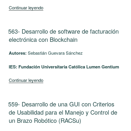
infancia”
“564-
Continuar leyendo
Mejoramiento
de
procesos
PUBLICADO
563- Desarrollo de software de facturación
EL
con
electrónica con Blockchain
Lean
Seis
Autores:
Sebastián Guevara Sánchez
Sigma,
para
IES: Fundación Universitaria Católica Lumen Gentium
aumentar
la
“563-
Continuar leyendo
sostenibilidad
Desarrollo
de
de
la
software
PUBLICADO
559- Desarrollo de una GUI con Criterios
finca
EL
de
de Usabilidad para el Manejo y Control de
La
facturación
un Brazo Robótico (RACSu)
Carola
electrónica
perteneciente
con