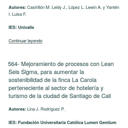
la
DE
Autores:
Castrillón M. Leidy J., López L. Lewin A. y Yantén
naturaleza
CALDAS,
I. Luisa F.
como
CHINCHINÁ”
medios
IES: Univalle
del
proceso
“581-
Continuar leyendo
de
Impresión
enseñanza-
3D
aprendizaje
en
PUBLICADO
564- Mejoramiento de procesos con Lean
para
EL
plataformas
Seis Sigma, para aumentar la
una
mecatrónicas
formación
sostenibilidad de la finca La Carola
modulares
integral
perteneciente al sector de hotelería y
para
y
turismo de la ciudad de Santiago de Cali
aprendizaje
desarrollo
práctico”
armónico
Autores:
Lina J. Rodríguez P.
de
la
IES: Fundación Universitaria Católica Lumen Gentium
primera