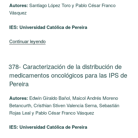
Inventarios
Autores:
Santiago López Toro y Pablo César Franco
para
Vásquez
las
boutiques
IES: Universidad Católica de Pereira
ubicadas
en
“379-
Continuar leyendo
el
Caracterización
centro
de
de
buenas
PUBLICADO
378- Caracterización de la distribución de
Armenia”
EL
prácticas
medicamentos oncológicos para las IPS de
de
Pereira
almacenamiento
en
Autores:
Edwin Giraldo Bañol, Maicol Andrés Moreno
tiempos
Betancurth, Cristhian Stiven Valencia Serna, Sebastián
del
Rojas Leal y Pablo César Franco Vásquez
SARS-
CoV-
IES: Universidad Católica de Pereira
2”