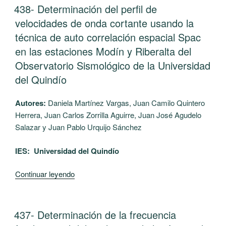
elaboración
PUBLICADO
438- Determinación del perfil de
Ciencias
EL
del
Naturales
velocidades de onda cortante usando la
cuerpo
de
técnica de auto correlación espacial Spac
de
grado
en las estaciones Modín y Riberalta del
un
4to
Observatorio Sismológico de la Universidad
cepillo
en
de
del Quindío
básica
dientes
primaria
bioecológico
Autores:
Daniela Martínez Vargas, Juan Camilo Quintero
de
a
Herrera, Juan Carlos Zorrilla Aguirre, Juan José Agudelo
la
partir
Salazar y Juan Pablo Urquijo Sánchez
Institución
de
Educativa
la
IES: Universidad del Quindío
Robledo
pulpa
de
de
“438-
Continuar leyendo
Calarcá
cartón
Determinación
-
obtenida
del
Quindío”
en
perfil
PUBLICADO
437- Determinación de la frecuencia
EL
los
de