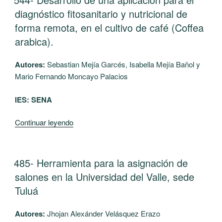
EL
de
diagnóstico fitosanitario y nutricional de
la
forma remota, en el cultivo de café (Coffea
competitividad
arabica).
mediante
el
Autores:
Sebastian Mejía Garcés, Isabella Mejía Bañol y
uso
Mario Fernando Moncayo Palacios
de
la
IES: SENA
metodología
Lean
“544-
Continuar leyendo
Seis
Desarrollo
Sigma
de
en
una
PUBLICADO
485- Herramienta para la asignación de
la
EL
aplicación
empresa
salones en la Universidad del Valle, sede
para
Reserva
Tuluá
el
Natural
diagnóstico
Refugio
Autores:
Jhojan Alexánder Velásquez Erazo
fitosanitario
Corazones