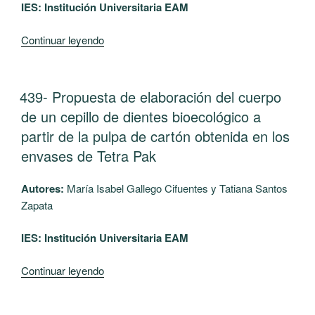
aprovechamiento
IES:
Institución Universitaria EAM
de
residuos
“441-
Continuar leyendo
con
Estructuración
alternativas
de
de
un
PUBLICADO
439- Propuesta de elaboración del cuerpo
EL
bioprospección
modelo
de un cepillo de dientes bioecológico a
agroindustrial”
para
partir de la pulpa de cartón obtenida en los
la
envases de Tetra Pak
construcción
del
Autores:
María Isabel Gallego Cifuentes y Tatiana Santos
plan
Zapata
de
área
IES: Institución Universitaria EAM
destinado
a
“439-
Continuar leyendo
la
Propuesta
asignatura
de
de