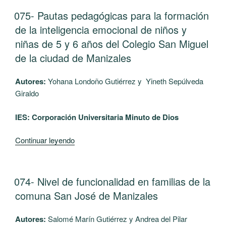
MUJERES
PUBLICADO
075- Pautas pedagógicas para la formación
EL
VÍCTIMAS
de la inteligencia emocional de niños y
DE
niñas de 5 y 6 años del Colegio San Miguel
VIOLENCIA
de la ciudad de Manizales
DE
PAREJA
Autores:
Yohana Londoño Gutiérrez y Yineth Sepúlveda
CON
Giraldo
TRASTORNO
DE
IES: Corporación Universitaria Minuto de Dios
SÍNTOMA
SOMÁTICO
“075-
Continuar leyendo
EN
Pautas
LA
pedagógicas
CIUDAD
para
PUBLICADO
074- Nivel de funcionalidad en familias de la
DE
EL
la
MANIZALES”
comuna San José de Manizales
formación
de
Autores:
Salomé Marín Gutiérrez y Andrea del Pilar
la