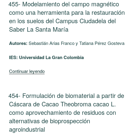
un
PUBLICADO
455- Modelamiento del campo magnético
EL
prototipo
como una herramienta para la restauración
para
en los suelos del Campus Ciudadela del
el
Saber La Santa María
acceso
a
Autores:
Sebastián Arias Franco y Tatiana Pérez Gosteva
la
información
IES:
Universidad La Gran Colombia
contenida
en
“455-
Continuar leyendo
las
Modelamiento
resoluciones
del
académicas
campo
PUBLICADO
454- Formulación de biomaterial a partir de
expedidas
EL
magnético
por
Cáscara de Cacao Theobroma cacao L.
como
la
como aprovechamiento de residuos con
una
Universidad
alternativas de bioprospección
herramienta
del
agroindustrial
para
Valle”