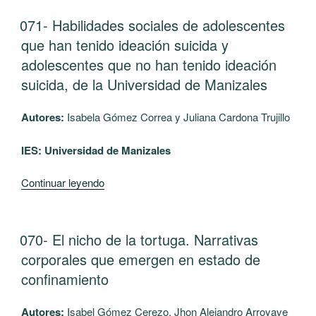
RETO
de
DE
Manizales”
PUBLICADO
071- Habilidades sociales de adolescentes
EL
VIVIR
que han tenido ideación suicida y
Y
adolescentes que no han tenido ideación
DE
suicida, de la Universidad de Manizales
CONVIVIR
TRAS
Autores:
Isabela Gómez Correa y Juliana Cardona Trujillo
LAS
REJAS:
IES:
Universidad de Manizales
REFLEXIONES
DESDE
“071-
Continuar leyendo
LOS
Habilidades
INTERNOS”
sociales
de
PUBLICADO
070- El nicho de la tortuga. Narrativas
EL
adolescentes
corporales que emergen en estado de
que
confinamiento
han
tenido
Autores:
Isabel Gómez Cerezo, Jhon Alejandro Arroyave