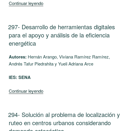
“378-
Continuar leyendo
Caracterización
de
la
PUBLICADO
297- Desarrollo de herramientas digitales
EL
distribución
para el apoyo y análisis de la eficiencia
de
energética
medicamentos
oncológicos
Autores:
Hernán Arango, Viviana Ramírez Ramírez,
para
Andrés Tafur Piedrahita y Yueli Adriana Arce
las
IPS
IES: SENA
de
Pereira”
“297-
Continuar leyendo
Desarrollo
de
herramientas
PUBLICADO
294- Solución al problema de localización y
EL
digitales
ruteo en centros urbanos considerando
para
demanda estocástica