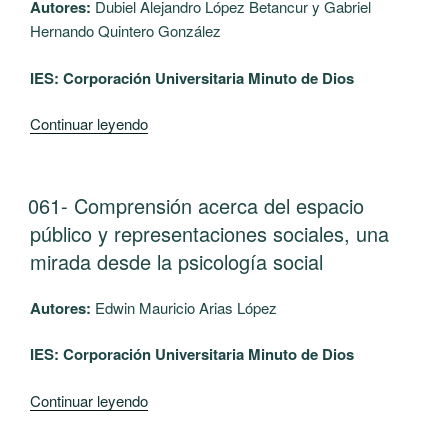
Y
Autores:
Dubiel Alejandro López Betancur y Gabriel
NIÑAS
Hernando Quintero González
QUE
IES: Corporación Universitaria Minuto de Dios
ASISTIERON
A
“062-
Continuar leyendo
EDUCACIÓN
FACTORES
INICIAL
SOCIOECONÓMICOS
Y
Y
QUIENES
PUBLICADO
061- Comprensión acerca del espacio
EL
DIFICULTADES
NO”
público y representaciones sociales, una
DE
mirada desde la psicología social
APRENDIZAJE
EN
Autores:
Edwin Mauricio Arias López
INTEGRANTES
DEL
IES: Corporación Universitaria Minuto de Dios
PROYECTO
PLAN
“061-
Continuar leyendo
PADRINO
Comprensión
(CORREGIMIENTO
acerca