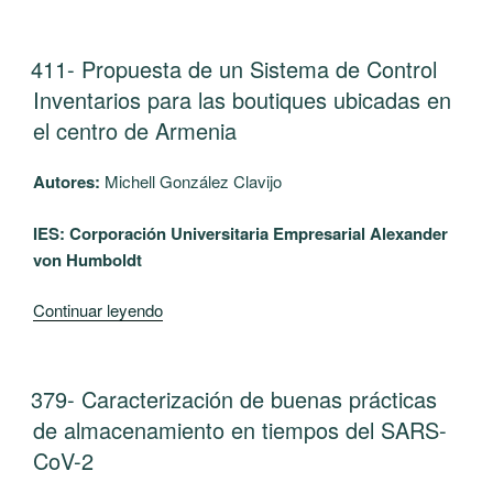
Aspectos
de
Relevantes
germinación
para
PUBLICADO
411- Propuesta de un Sistema de Control
de
EL
la
Inventarios para las boutiques ubicadas en
plantas
Siembra
el centro de Armenia
aromáticas”
de
Café
Autores:
Michell González Clavijo
en
el
IES: Corporación Universitaria Empresarial Alexander
Departamento
von Humboldt
del
Quindío”
“411-
Continuar leyendo
Propuesta
de
un
PUBLICADO
379- Caracterización de buenas prácticas
EL
Sistema
de almacenamiento en tiempos del SARS-
de
CoV-2
Control