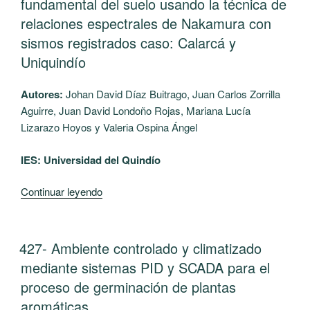
fundamental del suelo usando la técnica de
envases
velocidades
relaciones espectrales de Nakamura con
de
de
sismos registrados caso: Calarcá y
Tetra
onda
Uniquindío
Pak”
cortante
usando
la
Autores:
Johan David Díaz Buitrago, Juan Carlos Zorrilla
técnica
Aguirre, Juan David Londoño Rojas, Mariana Lucía
de
Lizarazo Hoyos y Valeria Ospina Ángel
auto
IES: Universidad del Quindío
correlación
espacial
“437-
Continuar leyendo
Spac
Determinación
en
de
las
la
estaciones
PUBLICADO
427- Ambiente controlado y climatizado
EL
frecuencia
Modín
mediante sistemas PID y SCADA para el
fundamental
y
proceso de germinación de plantas
del
Riberalta
aromáticas
suelo
del