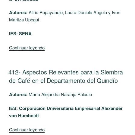
usando
Observatorio
Autores:
Alirio Popayanejo, Laura Daniela Angola y Ivon
la
Sismológico
Maritza Upegui
técnica
de
de
la
IES: SENA
relaciones
Universidad
espectrales
del
“427-
Continuar leyendo
de
Quindío”
Ambiente
Nakamura
controlado
con
y
PUBLICADO
412- Aspectos Relevantes para la Siembra
sismos
EL
climatizado
registrados
de Café en el Departamento del Quindío
mediante
caso:
sistemas
Calarcá
Autores:
María Alejandra Naranjo Palacio
PID
y
y
Uniquindío”
IES:
Corporación Universitaria Empresarial Alexander
SCADA
von Humboldt
para
el
“412-
Continuar leyendo
proceso