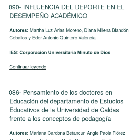
DE
PUBLICADO
090- INFLUENCIA DEL DEPORTE EN EL
EL
CONDUCTAS
DESEMPEÑO ACADÉMICO
DELICTIVAS
EN
Autores:
Martha Luz Arias Moreno, Diana Milena Blandón
ADOLESCENTES
Ceballos y Eder Antonio Quintero Valencia
DE
LA
IES
:
Corporación Universitaria Minuto de Dios
CIUDAD
DE
“090-
Continuar leyendo
BOGOTÁ”
INFLUENCIA
DEL
DEPORTE
PUBLICADO
086- Pensamiento de los doctores en
EL
EN
Educación del departamento de Estudios
EL
Educativos de la Universidad de Caldas
DESEMPEÑO
frente a los conceptos de pedagogía
ACADÉMICO”
Autores:
Mariana Cardona Betancur, Angie Paola Flórez