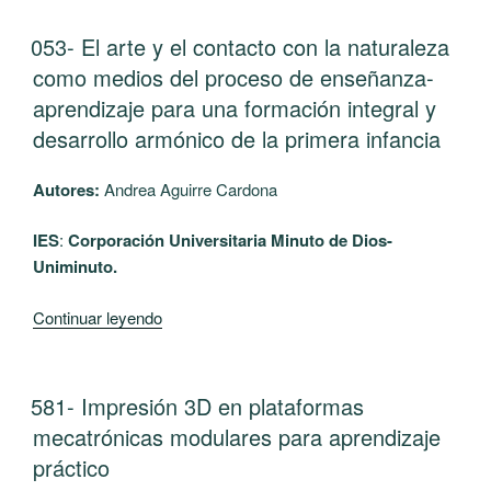
PEDAGÓGICAS
UTILIZADAS
PUBLICADO
053- El arte y el contacto con la naturaleza
EL
EN
como medios del proceso de enseñanza-
EL
aprendizaje para una formación integral y
AULA
desarrollo armónico de la primera infancia
PARA
NIÑOS
Autores:
Andrea Aguirre Cardona
CON
ESPECTRO
IES
:
Corporación Universitaria Minuto de Dios-
AUTISTA
Uniminuto.
DEL
GRADO
“053-
Continuar leyendo
PRIMERO
El
EN
arte
LA
y
PUBLICADO
581- Impresión 3D en plataformas
INSTITUCIÓN
EL
el
EDUCATIVA
mecatrónicas modulares para aprendizaje
contacto
FRANCISCO
práctico
con
JOSÉ