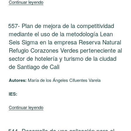
“558-
Continuar leyendo
de
Estrategias
un
para
Brazo
el
PUBLICADO
557- Plan de mejora de la competitividad
Robótico
EL
aumento
(RACSu)”
mediante el uso de la metodología Lean
de
Seis Sigma en la empresa Reserva Natural
la
Refugio Corazones Verdes perteneciente al
eficiencia
sector de hotelería y turismo de la ciudad
energética
en
de Santiago de Cali
el
bloque
Autores:
María de los Ángeles Cifuentes Varela
académico
del
IES:
campus
Pance
“557-
Continuar leyendo
de
Plan
Unicatólica”
de
mejora
PUBLICADO
544- Desarrollo de una aplicación para el