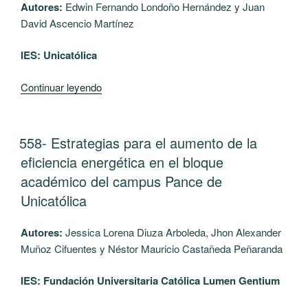
al
Autores:
Edwin Fernando Londoño Hernández y Juan
Blockchain”
sector
David Ascencio Martínez
de
IES: Unicatólica
hotelería
y
“559-
Continuar leyendo
turismo
Desarrollo
de
de
la
una
ciudad
PUBLICADO
558- Estrategias para el aumento de la
EL
GUI
de
eficiencia energética en el bloque
con
Santiago
académico del campus Pance de
Criterios
de
Unicatólica
de
Cali”
Usabilidad
Autores:
Jessica Lorena Diuza Arboleda, Jhon Alexander
para
Muñoz Cifuentes y Néstor Mauricio Castañeda Peñaranda
el
Manejo
IES: Fundación Universitaria Católica Lumen Gentium
y
Control