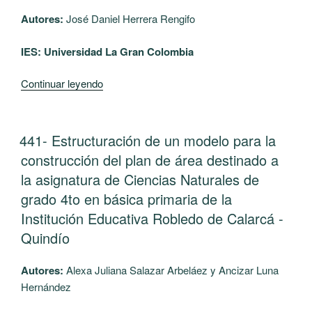
la
restauración
Autores:
José Daniel Herrera Rengifo
en
IES: Universidad La Gran Colombia
los
suelos
“454-
Continuar leyendo
del
Formulación
Campus
de
Ciudadela
biomaterial
del
PUBLICADO
441- Estructuración de un modelo para la
EL
a
Saber
construcción del plan de área destinado a
partir
La
la asignatura de Ciencias Naturales de
de
Santa
grado 4to en básica primaria de la
Cáscara
María”
Institución Educativa Robledo de Calarcá -
de
Cacao
Quindío
Theobroma
cacao
Autores:
Alexa Juliana Salazar Arbeláez y Ancizar Luna
L.
Hernández
como