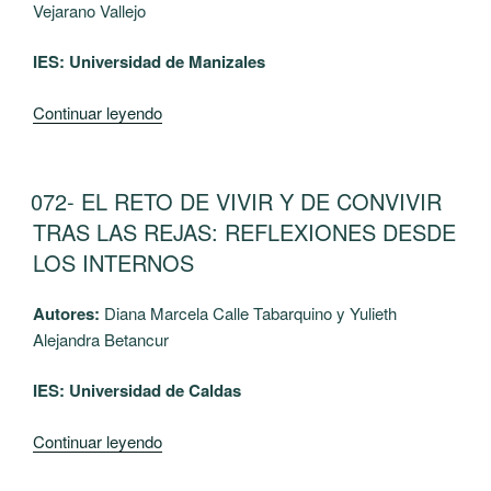
Vejarano Vallejo
inteligencia
emocional
IES: Universidad de Manizales
de
niños
“074-
Continuar leyendo
y
Nivel
niñas
de
de
funcionalidad
PUBLICADO
072- EL RETO DE VIVIR Y DE CONVIVIR
5
EL
en
TRAS LAS REJAS: REFLEXIONES DESDE
y
familias
LOS INTERNOS
6
de
años
la
del
Autores:
Diana Marcela Calle Tabarquino y Yulieth
comuna
Colegio
Alejandra Betancur
San
San
José
IES: Universidad de Caldas
Miguel
de
de
Manizales”
“072-
Continuar leyendo
la
EL
ciudad