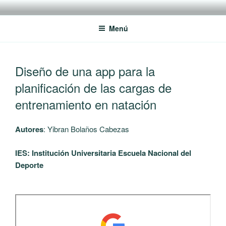
Saltar
RREDSI
Red Regional de Semilleros de Investigación RREDSI
al
Menú
contenido
PUBLICADO
Diseño de una app para la
EL
planificación de las cargas de
entrenamiento en natación
Autores
: Yibran Bolaños Cabezas
IES: Institución Universitaria Escuela Nacional del
Deporte