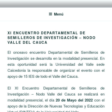
Saltar
RREDSI
Red Regional de Semilleros de Investigación RREDSI
al
Menú
contenido
XI ENCUENTRO DEPARTAMENTAL DE
SEMILLEROS DE INVESTIGACIÓN – NODO
VALLE DEL CAUCA
El onceavo encuentro Departamental de Semilleros de
Investigación se desarrolla en la modalidad presencial.
En
esta oportunidad será la Universidad del Valle sede
Caicedonia la responsable de organizar el evento con el
apoyo de 15 IES de todo el Valle del Cauca.
El XI Encuentro Departamental de Semilleros de
Investigación – Nodo Valle del Cauca se realizará en
modalidad presencial, el día
20 de
Mayo
del 2022
con el
apoyo de la D
irección de Nuevas Tecnologías y Educación
Virtual (DINTEV) de la Universidad del Valle.