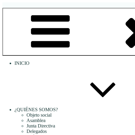
Saltar
al
RREDSI
Red Regional de Semilleros de Investigación RREDSI
contenido
INICIO
¿QUIÉNES SOMOS?
Objeto social
Asamblea
Junta Directiva
Delegados