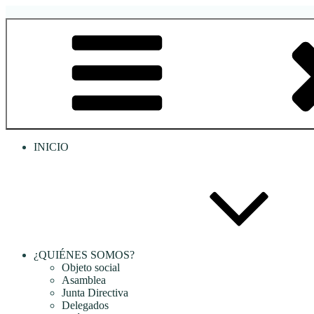
Saltar
al
RREDSI
Red Regional de Semilleros de Investigación RREDSI
contenido
INICIO
¿QUIÉNES SOMOS?
Objeto social
Asamblea
Junta Directiva
Delegados