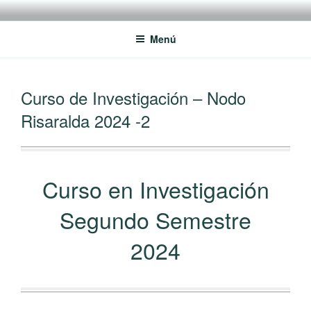
Saltar
RREDSI
Red Regional de Semilleros de Investigación RREDSI
al
Menú
contenido
PUBLICADO
Curso de Investigación – Nodo
EL
Risaralda 2024 -2
Curso en Investigación
Segundo Semestre
2024