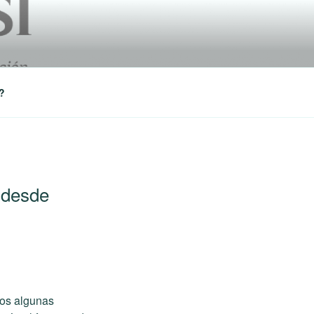
?
s desde
mos algunas