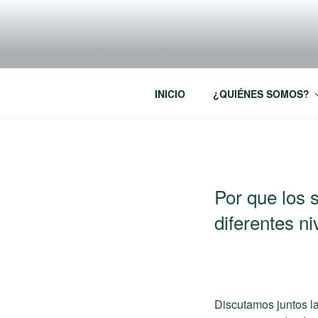
Saltar
al
RREDSI
contenido
Red Regional de Semilleros de
INICIO
¿QUIÉNES SOMOS?
PUBLICADO
Por que los 
EL
diferentes n
Discutamos juntos l