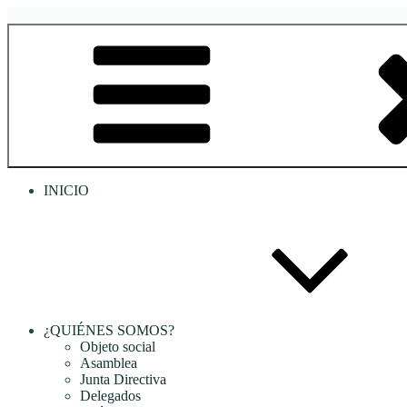
Saltar
al
RREDSI
Red Regional de Semilleros de Investigación RREDSI
contenido
INICIO
¿QUIÉNES SOMOS?
Objeto social
Asamblea
Junta Directiva
Delegados