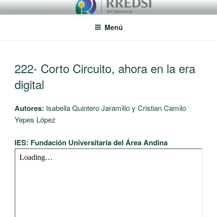
Saltar
RREDSI
Red Regional de Semilleros de Investigación RREDSI
al
Menú
contenido
PUBLICADO
222- Corto Circuito, ahora en la era
EL
digital
Autores:
Isabella Quintero Jaramillo y Cristian Camilo
Yepes López
IES: Fundación Universitaria del Área Andina