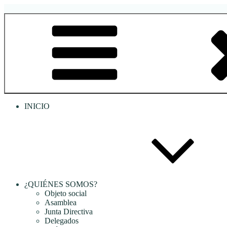
Saltar
al
RREDSI
Red Regional de Semilleros de Investigación RREDSI
contenido
INICIO
¿QUIÉNES SOMOS?
Objeto social
Asamblea
Junta Directiva
Delegados