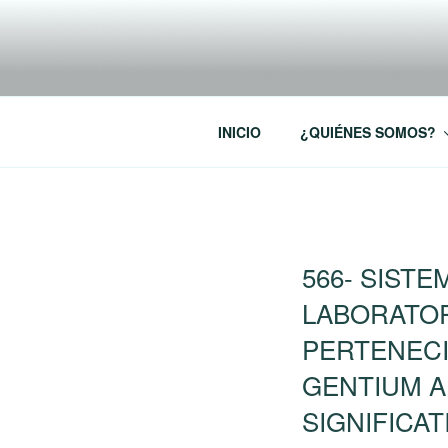
Saltar
al
RREDSI
contenido
Red Regional de Semilleros de
INICIO
¿QUIÉNES SOMOS?
PUBLICADO
566- SIST
EL
LABORATOR
PERTENECI
GENTIUM A
SIGNIFICAT