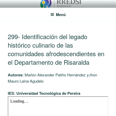
Saltar
RREDSI
Red Regional de Semilleros de Investigación RREDSI
al
Menú
contenido
PUBLICADO
299- Identificación del legado
EL
histórico culinario de las
comunidades afrodescendientes en
el Departamento de Risaralda
Autores:
Marlon Alexander Patiño Hernández yJhon
Mauro Laina Agudelo
IES: Universidad Tecnológica de Pereira