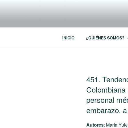
Saltar
al
RREDSI
contenido
Red Regional de Semilleros de
INICIO
¿QUIÉNES SOMOS?
PUBLICADO
451. Tendenc
EL
Colombiana r
personal médi
embarazo, a 
Autores
: María Yul