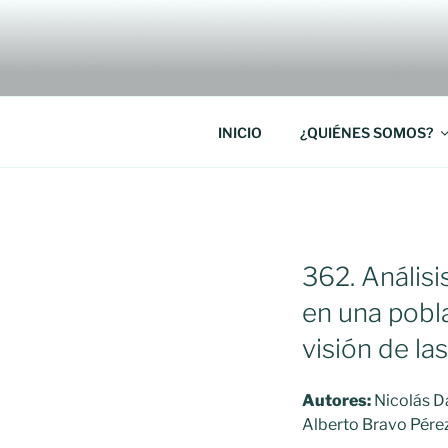
Saltar
al
RREDSI
contenido
Red Regional de Semilleros de
INICIO
¿QUIÉNES SOMOS?
PUBLICADO
362. Análisi
EL
en una pobla
visión de la
Autores:
Nicolás D
Alberto Bravo Pére