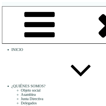
Saltar
al
RREDSI
Red Regional de Semilleros de Investigación RREDSI
contenido
INICIO
¿QUIÉNES SOMOS?
Objeto social
Asamblea
Junta Directiva
Delegados