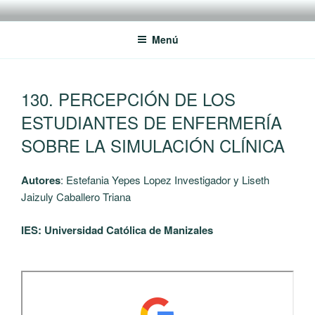
Saltar
RREDSI
Red Regional de Semilleros de Investigación RREDSI
al
Menú
contenido
PUBLICADO
130. PERCEPCIÓN DE LOS
EL
ESTUDIANTES DE ENFERMERÍA
SOBRE LA SIMULACIÓN CLÍNICA
Autores
: Estefania Yepes Lopez Investigador y Liseth
Jaizuly Caballero Triana
IES: Universidad Católica de Manizales