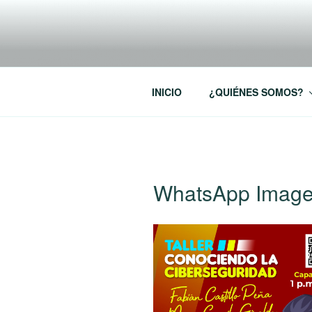
Saltar
al
RREDSI
contenido
Red Regional de Semilleros de
INICIO
¿QUIÉNES SOMOS?
WhatsApp Image 