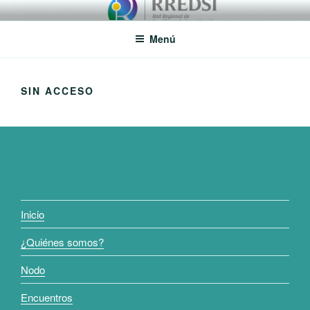
Saltar
RREDSI
Red Regional de Semilleros de Investigación RREDSI
al
Menú
contenido
SIN ACCESO
Inicio
¿Quiénes somos?
Nodo
Encuentros