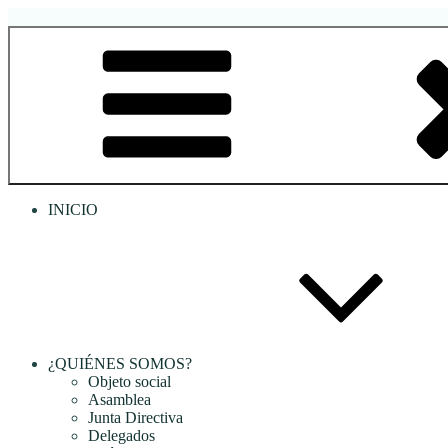
Saltar
al
RREDSI
Red Regional de Semilleros de Investigación RREDSI
contenido
INICIO
¿QUIÉNES SOMOS?
Objeto social
Asamblea
Junta Directiva
Delegados