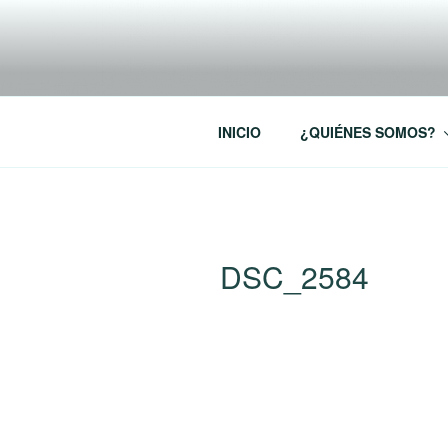
Saltar
al
RREDSI
contenido
Red Regional de Semilleros de
INICIO
¿QUIÉNES SOMOS?
DSC_2584