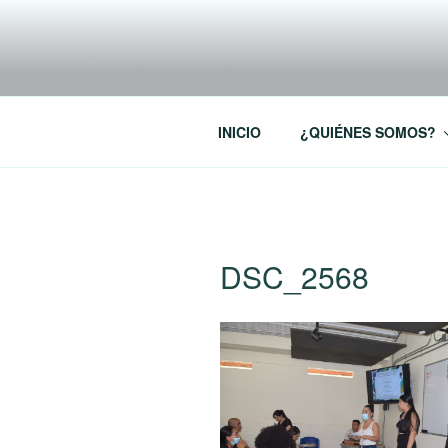
Saltar
al
RREDSI
contenido
Red Regional de Semilleros de
INICIO
¿QUIÉNES SOMOS?
DSC_2568