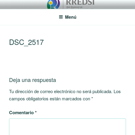
Saltar
RREDSI
Red Regional de Semilleros de Investigación RREDSI
al
Menú
contenido
DSC_2517
Deja una respuesta
Tu dirección de correo electrónico no será publicada.
Los
campos obligatorios están marcados con
*
Comentario
*