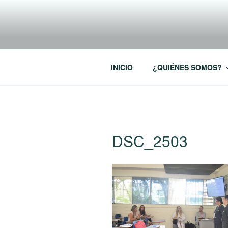
Saltar
al
RREDSI
contenido
Red Regional de Semilleros de
INICIO
¿QUIÉNES SOMOS?
DSC_2503