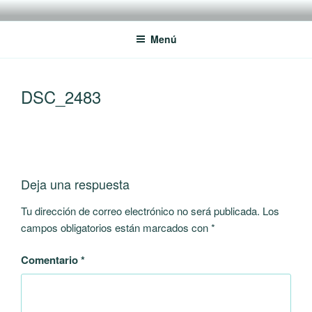
Saltar
RREDSI
Red Regional de Semilleros de Investigación RREDSI
al
Menú
contenido
DSC_2483
Deja una respuesta
Tu dirección de correo electrónico no será publicada.
Los
campos obligatorios están marcados con
*
Comentario
*