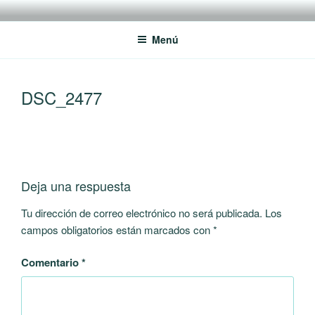
Saltar
RREDSI
Red Regional de Semilleros de Investigación RREDSI
al
Menú
contenido
DSC_2477
Deja una respuesta
Tu dirección de correo electrónico no será publicada.
Los
campos obligatorios están marcados con
*
Comentario
*