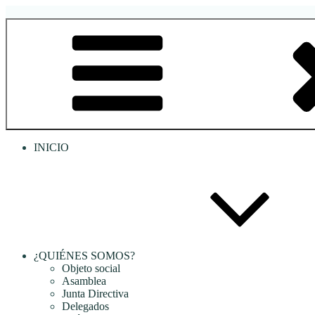
Saltar
al
RREDSI
Red Regional de Semilleros de Investigación RREDSI
contenido
INICIO
¿QUIÉNES SOMOS?
Objeto social
Asamblea
Junta Directiva
Delegados