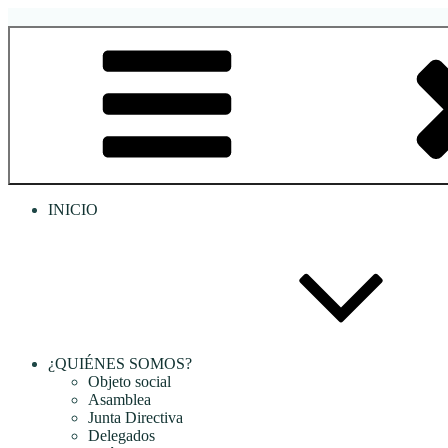
Saltar
al
RREDSI
Red Regional de Semilleros de Investigación RREDSI
contenido
INICIO
¿QUIÉNES SOMOS?
Objeto social
Asamblea
Junta Directiva
Delegados