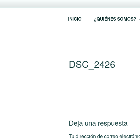
Saltar
al
RREDSI
contenido
Red Regional de Semilleros de
INICIO
¿QUIÉNES SOMOS?
DSC_2426
Deja una respuesta
Tu dirección de correo electróni