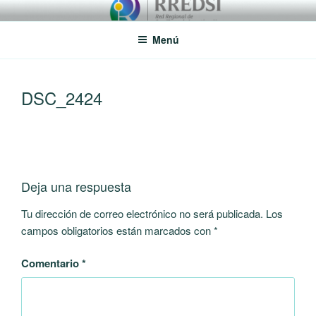
Saltar
RREDSI
Red Regional de Semilleros de Investigación RREDSI
al
Menú
contenido
DSC_2424
Deja una respuesta
Tu dirección de correo electrónico no será publicada.
Los
campos obligatorios están marcados con
*
Comentario
*