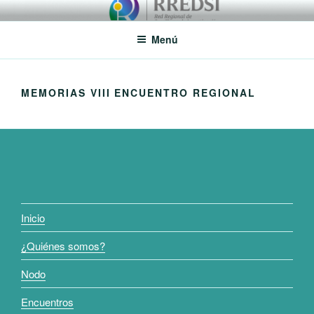
Saltar
RREDSI
Red Regional de Semilleros de Investigación RREDSI
al
Menú
contenido
MEMORIAS VIII ENCUENTRO REGIONAL
Inicio
¿Quiénes somos?
Nodo
Encuentros