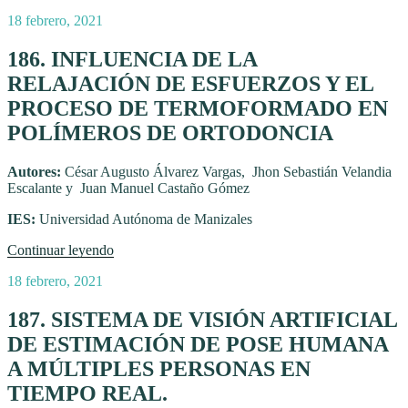
Publicado
18 febrero, 2021
el
186. INFLUENCIA DE LA
RELAJACIÓN DE ESFUERZOS Y EL
PROCESO DE TERMOFORMADO EN
POLÍMEROS DE ORTODONCIA
Autores:
César Augusto Álvarez Vargas, Jhon Sebastián Velandia
Escalante y Juan Manuel Castaño Gómez
IES:
Universidad Autónoma de Manizales
“186.
Continuar leyendo
INFLUENCIA
Publicado
18 febrero, 2021
DE
el
LA
RELAJACIÓN
187. SISTEMA DE VISIÓN ARTIFICIAL
DE
DE ESTIMACIÓN DE POSE HUMANA
ESFUERZOS
Y
A MÚLTIPLES PERSONAS EN
EL
TIEMPO REAL.
PROCESO