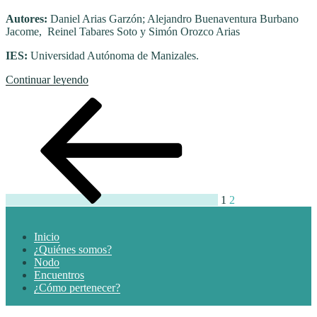
DE
TERMOFORMADO
Autores:
Daniel Arias Garzón; Alejandro Buenaventura Burbano
EN
Jacome, Reinel Tabares Soto y Simón Orozco Arias
POLÍMEROS
DE
IES:
Universidad Autónoma de Manizales.
ORTODONCIA”
“187.
Continuar leyendo
SISTEMA
Paginación
Página
Página
Página
DE
anterior
VISIÓN
de
ARTIFICIAL
entradas
DE
ESTIMACIÓN
DE
POSE
HUMANA
1
2
A
MÚLTIPLES
PERSONAS
Inicio
EN
¿Quiénes somos?
TIEMPO
Nodo
REAL.”
Encuentros
¿Cómo pertenecer?